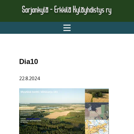
ETUSIVU
AJANKOHTAISTA
YHDISTYS
TONTIT
Dia10
KYLÄN HISTORIALLISET JA
MIELENKIINTOISET …
22.8.2024
LINKIT
TIETOSUOJASELOSTE