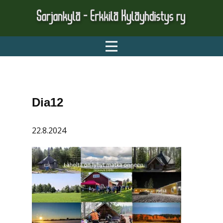
ETUSIVU
AJANKOHTAISTA
YHDISTYS
TONTIT
Dia12
KYLÄN HISTORIALLISET JA
MIELENKIINTOISET …
22.8.2024
LINKIT
TIETOSUOJASELOSTE