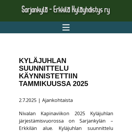
ETUSIVU
AJANKOHTAISTA
YHDISTYS
TONTIT
KYLÄJUHLAN
KYLÄN HISTORIALLISET JA
SUUNNITTELU
MIELENKIINTOISET …
KÄYNNISTETTIIN
LINKIT
TAMMIKUUSSA 2025
TIETOSUOJASELOSTE
2.7.2025
Ajankohtaista
Nivalan Kapinaviikon 2025 Kyläjuhlan
järjestämisvuorossa on Sarjankylän –
Erkkilän alue. Kyläjuhlan suunnittelu